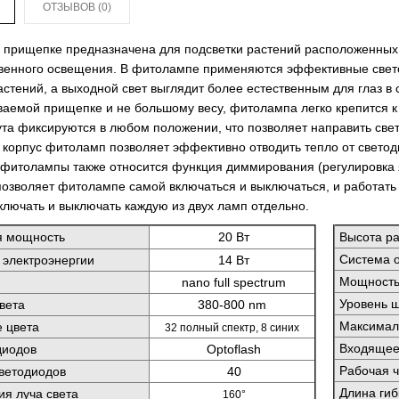
ОТЗЫВОВ (0)
 прищепке предназначена для подсветки растений расположенных н
твенного освещения. В фитолампе применяются эффективные свето
астений, а выходной свет выглядит более естественным для глаз
аемой прищепке и не большому весу, фитолампа легко крепится к 
ута фиксируются в любом положении, что позволяет направить св
корпус фитоламп позволяет эффективно отводить тепло от светоди
фитолампы также относится функция диммирования (регулировка ярк
позволяет фитолампе самой включаться и выключаться, и работат
ключать и выключать каждую из двух ламп отдельно.
я мощность
20 Вт
Высота ра
Система 
 электроэнергии
14 Вт
Мощность
nano full spectrum
Уровень 
вета
380-800 nm
Максималь
 цвета
32 полный спектр, 8 синих
Входящее
диодов
Optoflash
Рабочая ч
светодиодов
40
Длина гиб
ия луча света
160°