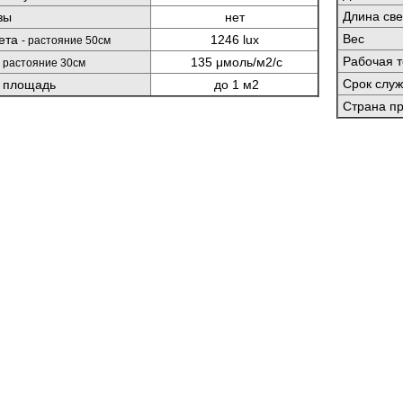
Длина све
зы
нет
Вес
вета
1246 lux
- растояние 50см
Рабочая 
135 μмоль/м2/с
- растояние 30см
Срок слу
 площадь
до 1 м2
Страна пр