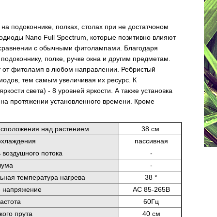
а подоконнике, полках, столах при не достатчоном
диоды Nano Full Spectrum, которые позитивно влияют
 в сравнении с обычными фитолампами.
Благодаря
подоконнику, полке, ручке окна и другим предметам.
ет от фитоламп в любом направлении. Ребристый
одов, тем самым увеличивая их ресурс. К
ости света) - 8 уровней яркости. А также установка
ь на протяжении установленного времени. Кроме
сположения над растением
38 см
охлаждения
пассивная
 воздушного потока
-
шума
-
ная температура нагрева
38 °
 напряжение
AC 85-265В
астота
60Гц
кого прута
40 см