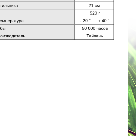
тильника
21 см
520 г
температура
- 20 °. . . + 40 °
жбы
50 000 часов
оизводитель
Тайвань